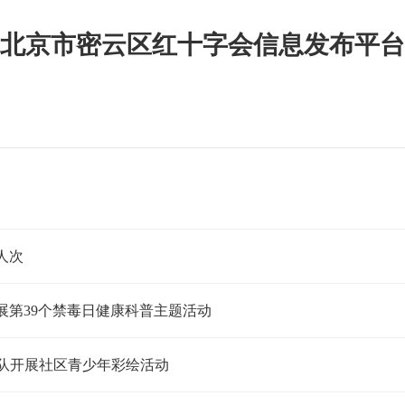
北京市密云区红十字会信息发布平台
人次
展第39个禁毒日健康科普主题活动
队开展社区青少年彩绘活动