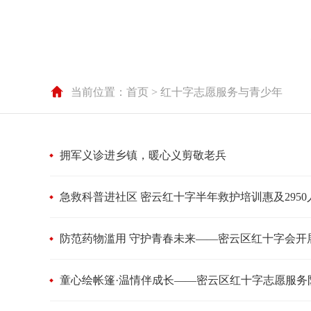
当前位置：
首页
> 红十字志愿服务与青少年
拥军义诊进乡镇，暖心义剪敬老兵
急救科普进社区 密云红十字半年救护培训惠及2950
防范药物滥用 守护青春未来——密云区红十字会开
童心绘帐篷·温情伴成长——密云区红十字志愿服务